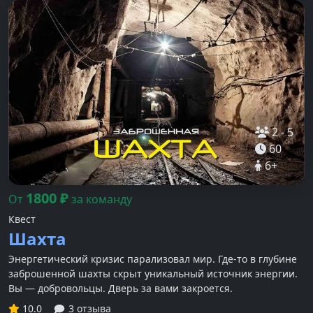
2
-
5
60
6
+
1800
₽
От
за команду
Квест
Шахта
Энергетический кризис парализовал мир. Где-то в глубине
заброшенной шахты скрыт уникальный источник энергии.
Вы — добровольцы. Дверь за вами закроется.
10.0
3 отзыва