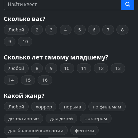
Сколько вас?
Любой
2
3
4
5
6
7
8
9
10
Сколько лет самому младшему?
Любой
8
9
10
11
12
13
14
15
16
Какой жанр?
Любой
хоррор
тюрьма
по фильмам
детективные
для детей
с актером
для большой компании
фентези