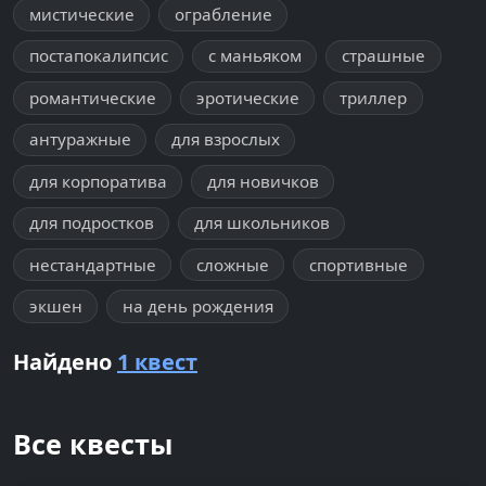
мистические
ограбление
постапокалипсис
с маньяком
страшные
романтические
эротические
триллер
антуражные
для взрослых
для корпоратива
для новичков
для подростков
для школьников
нестандартные
сложные
спортивные
экшен
на день рождения
Найдено
1 квест
Все квесты