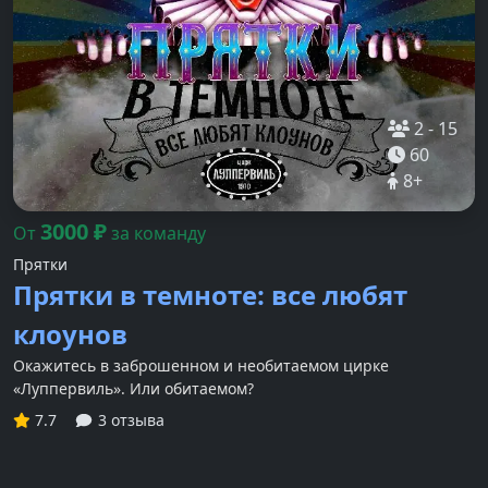
2
-
15
60
8
+
3000
₽
От
за команду
Прятки
Прятки в темноте: все любят
клоунов
Окажитесь в заброшенном и необитаемом цирке
«Луппервиль». Или обитаемом?
7.7
3 отзыва