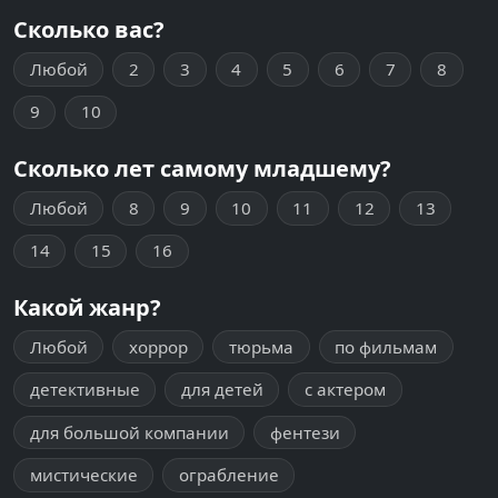
Сколько вас?
Любой
2
3
4
5
6
7
8
9
10
Сколько лет самому младшему?
Любой
8
9
10
11
12
13
14
15
16
Какой жанр?
Любой
хоррор
тюрьма
по фильмам
детективные
для детей
с актером
для большой компании
фентези
мистические
ограбление