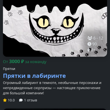
6
-
12
90
8
+
3000
₽
От
за команду
Прятки
Прятки в лабиринте
Огромный лабиринт в темноте, необычные персонажи и
непредвиденные сюрпризы — настоящее приключение
для большой компании!
10.0
1 отзыв