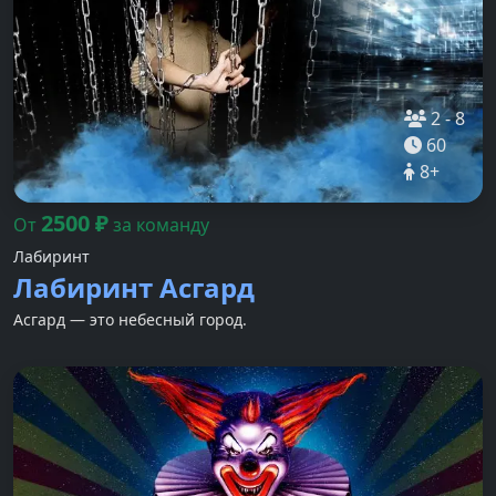
2
-
8
60
8
+
2500
₽
От
за команду
Лабиринт
Лабиринт Асгард
Асгард — это небесный город.