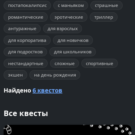
постапокалипсис
с маньяком
страшные
романтические
эротические
триллер
антуражные
для взрослых
для корпоратива
для новичков
для подростков
для школьников
нестандартные
сложные
спортивные
экшен
на день рождения
Найдено
6 квестов
Все квесты