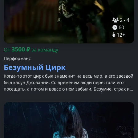
2
-
4
60
12
+
3500
₽
От
за команду
Перформанс
Безумный Цирк
Когда-то этот цирк был знаменит на весь мир, а его звездой
был клоун Джованни. Со временем люди перестали его
посещать, а потом и вовсе о нем забыли. Безумие, страх и
одиночество поселилось в этом цирке...