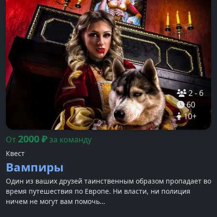
2
-
6
60
10
+
2000
₽
От
за команду
Квест
Вампиры
Один из ваших друзей таинственным образом пропадает во
время путешествия по Европе. Ни власти, ни полиция
ничем не могут вам помочь…