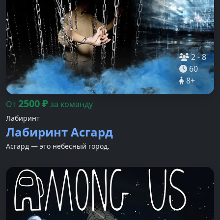
2
-
8
60
8
+
2500
₽
От
за команду
Лабиринт
Лабиринт Асгард
Асгард — это небесный город.