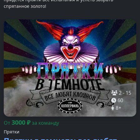
спрятанное золото!
2
-
15
60
8
+
3000
₽
От
за команду
Прятки