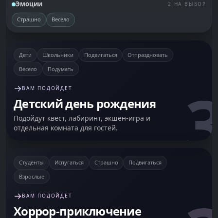
Эмоции
2 НА ВЫБОР
Страшно
Весело
Дети
Школьники
Подвигаться
Отпраздновать
Весело
Подумать
3
→
ВАМ ПОДОЙДЕТ
Детский день рождения
Подойдут квест, лабиринт, экшен-игра и
отдельная комната для гостей.
Студенты
Испугаться
Страшно
Подвигаться
Взрослые
→
ВАМ ПОДОЙДЕТ
Хоррор-приключение