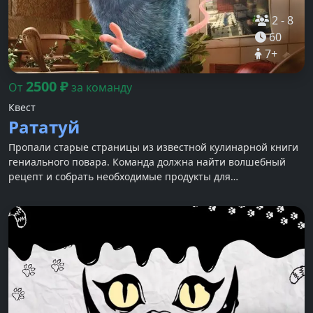
2
-
8
60
7
+
2500
₽
От
за команду
Квест
Рататуй
Пропали старые страницы из известной кулинарной книги
гениального повара. Команда должна найти волшебный
рецепт и собрать необходимые продукты для
приготовления блюда...