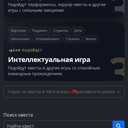
3
Подойдут перформансы, хоррор-квесты и другие
игры с сильными эмоциями.
Взрослые
Подумать
Студенты
Дети
Школьники
Отпраздновать
Страшно
Весело
3
→
ВАМ ПОДОЙДЕТ
Интеллектуальная игра
Подойдут квесты и другие игры со спокойным
командным прохождением.
−7%
Спрос на квесты
в Чите
вчера
активность рынка →
Поиск квеста