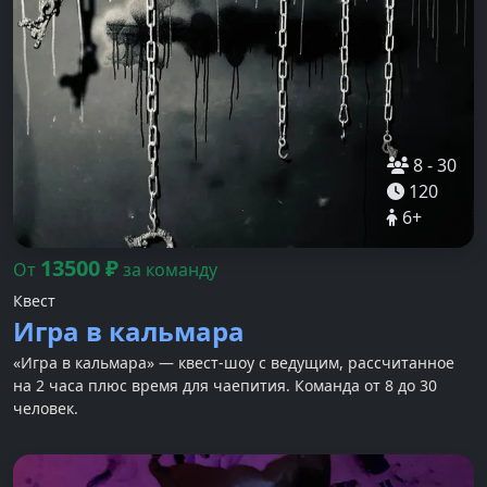
8
-
30
120
6
+
13500
₽
От
за команду
Квест
Игра в кальмара
«Игра в кальмара» — квест-шоу с ведущим, рассчитанное
на 2 часа плюс время для чаепития. Команда от 8 до 30
человек.