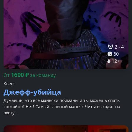
2
-
4
60
12
+
1600
₽
От
за команду
Квест
Джефф-убийца
Думаешь, что все маньяки пойманы и ты можешь спать
спокойно? Нет! Самый главный маньяк Читы выходит на
охоту...