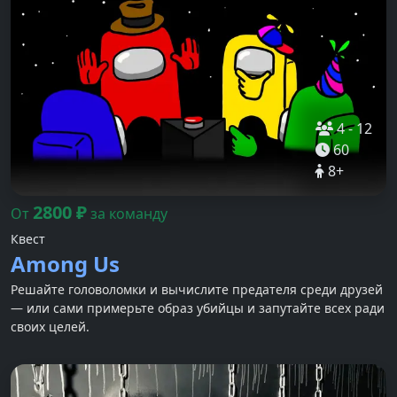
4
-
12
60
8
+
2800
₽
От
за команду
Квест
Among Us
Решайте головоломки и вычислите предателя среди друзей
— или сами примерьте образ убийцы и запутайте всех ради
своих целей.