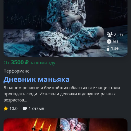
2
-
6
60
14
+
3500
₽
От
за команду
Перформанс
Дневник маньяка
В нашем регионе и ближайших областях всё чаще стали
пропадать люди. Исчезали девочки и девушки разных
возрастов…
10.0
1 отзыв