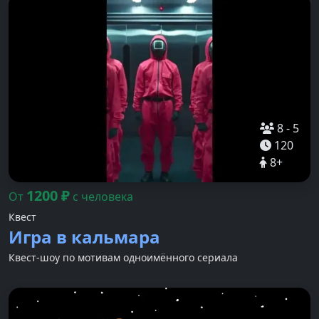
8
-
5
120
8
+
1200
₽
От
с человека
Квест
Игра в кальмара
Квест-шоу по мотивам одноимённого сериала