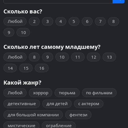
Сколько вас?
Любой
2
3
4
5
6
7
8
9
10
Сколько лет самому младшему?
Любой
8
9
10
11
12
13
14
15
16
Какой жанр?
Любой
хоррор
тюрьма
по фильмам
детективные
для детей
с актером
для большой компании
фентези
мистические
ограбление