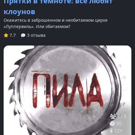
Прятки в темноте: все любят
клоунов
Окажитесь в заброшенном и необитаемом цирке
«Луппервиль». Или обитаемом?
7.7
3 отзыва
2
-
5
90
12
+