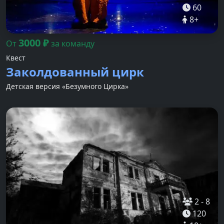
60
8
+
3000
₽
От
за команду
Квест
Заколдованный цирк
Детская версия «Безумного Цирка»
2
-
8
120