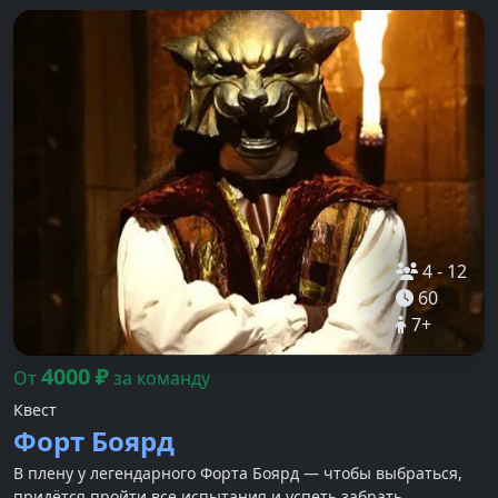
4
-
12
60
7
+
4000
₽
От
за команду
Квест
Форт Боярд
В плену у легендарного Форта Боярд — чтобы выбраться,
придётся пройти все испытания и успеть забрать