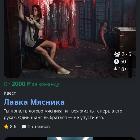
2
-
5
60
18
+
2000
₽
От
за команду
Квест
Лавка Мясника
Ты попал в логово мясника, и твоя жизнь теперь в его
руках. Один шанс выбраться — не упусти его.
8.6
5 отзывов