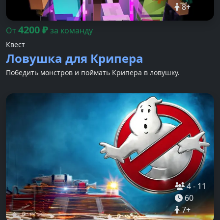
8
+
4200
₽
От
за команду
Квест
Ловушка для Крипера
Победить монстров и поймать Крипера в ловушку.
4
-
11
60
7
+