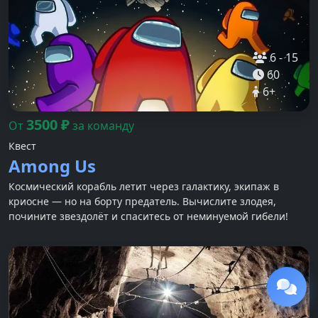
6
-
15
60
6
+
3500
₽
От
за команду
Квест
Among Us
Космический корабль летит через галактику, экипаж в
криосне — но на борту предатель. Вычислите злодея,
почините звездолёт и спаситесь от неминуемой гибели!