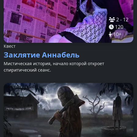
2
-
12
120
10
+
Квест
Заклятие Аннабель
Мистическая история, начало которой откроет
спиритический сеанс.