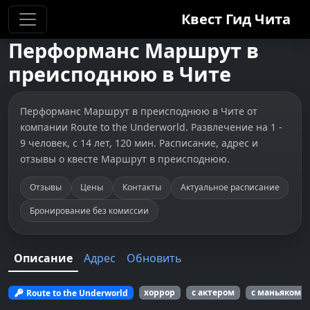
Квест Гид
Чита
Перформанс
Маршрут в
преисподнюю
в
Чите
Перформанс Маршрут в преисподнюю в Чите от
компании Route to the Underworld. Развлечение на 1 -
9 человек, с 14 лет, 120 мин. Расписание, адрес и
отзывы о квесте Маршрут в преисподнюю.
Отзывы
Цены
Контакты
Актуальное расписание
Бронирование без комиссии
Описание
Адрес
Обновить
Route to the Underworld
хоррор
с актером
с маньяком