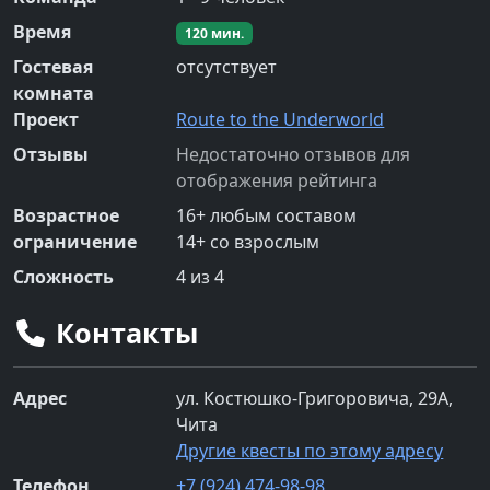
Время
120
мин.
Гостевая
отсутствует
комната
Проект
Route to the Underworld
Отзывы
Недостаточно отзывов для
отображения рейтинга
Возрастное
16
+
любым составом
ограничение
14
+
со взрослым
Сложность
4
из 4
Контакты
Адрес
ул. Костюшко-Григоровича, 29А,
Чита
Другие квесты по этому адресу
Телефон
+7 (924) 474-98-98